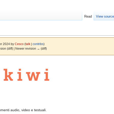
Read
View sourc
er 2024 by
Cesco
(
talk
|
contribs
)
ision (diff) | Newer revision → (diff)
menti audio, video e testuali.