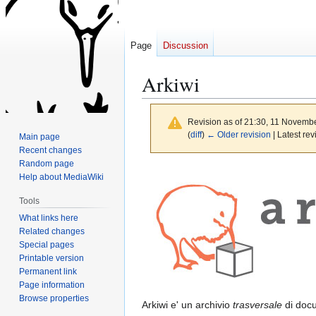
Page
Discussion
Arkiwi
Revision as of 21:30, 11 Novemb
(
diff
)
← Older revision
| Latest rev
Main page
Recent changes
Random page
Jump
Jump
Help about MediaWiki
to
to
Tools
navigation
search
What links here
Related changes
Special pages
Printable version
Permanent link
Page information
Browse properties
Arkiwi e' un archivio
trasversale
di docu